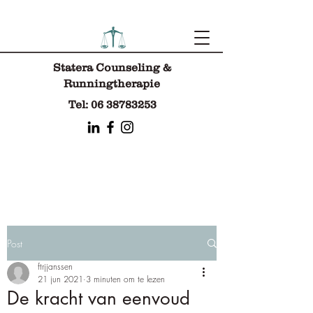
Statera Counse
ling &
Runningtherapie
Tel:
06 38783253
Post
ftrjjanssen
21 jun 2021
3 minuten om te lezen
De kracht van eenvoud