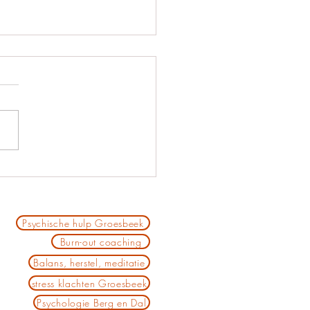
hologische detox
Psychische hulp Groesbeek
Burn-out coaching
Balans, herstel, meditatie
stress klachten Groesbeek
Psychologie Berg en Dal