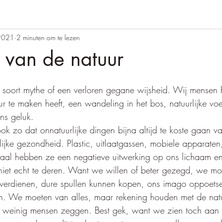
 2021
2 minuten om te lezen
 van de natuur
1
n soort mythe of een verloren gegane wijsheid. Wij mensen 
ur te maken heeft, een wandeling in het bos, natuurlijke v
ons geluk.
ok zo dat onnatuurlijke dingen bijna altijd te koste gaan v
elijke gezondheid. Plastic, uitlaatgassen, mobiele apparaten
maal hebben ze een negatieve uitwerking op ons lichaam en
l niet echt te deren. Want we willen of beter gezegd, we m
verdienen, dure spullen kunnen kopen, ons imago oppoets
n. We moeten van alles, maar rekening houden met de nat
h weinig mensen zeggen. Best gek, want we zien toch aan a