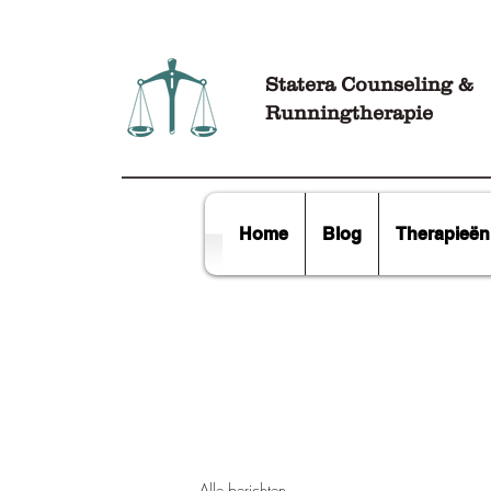
Statera Counse
ling &
Runningtherapie
Home
Blog
Therapieën
Alle berichten