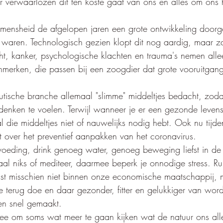
 verwaarlozen dit ten koste gaat van ons en alles om ons 
 mensheid de afgelopen jaren een grote ontwikkeling doorg
 waren. Technologisch gezien klopt dit nog aardig, maar z
t, kanker, psychologische klachten en trauma's nemen alle
nmerken, die passen bij een zoogdier dat grote vooruitgang
utische branche allemaal "slimme" middeltjes bedacht, zod
denken te voelen. Terwijl wanneer je er een gezonde levensst
al die middeltjes niet of nauwelijks nodig hebt. Ook nu tij
et over het preventief aanpakken van het coronavirus. 
 voeding, drink genoeg water, genoeg beweging liefst in de
l niks of mediteer, daarmee beperk je onnodige stress. Ru
ast misschien niet binnen onze economische maatschappij, m
 terug doe en daar gezonder, fitter en gelukkiger van word
en snel gemaakt.
dee om soms wat meer te gaan kijken wat de natuur ons all