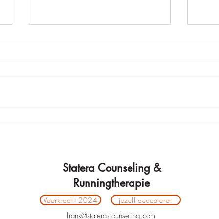
Psyc
Onze hersenen, nature of
nurture?
Statera Counseling &
Runningtherapie
Veerkracht 2024
jezelf accepteren
frank@statera-counseling.com