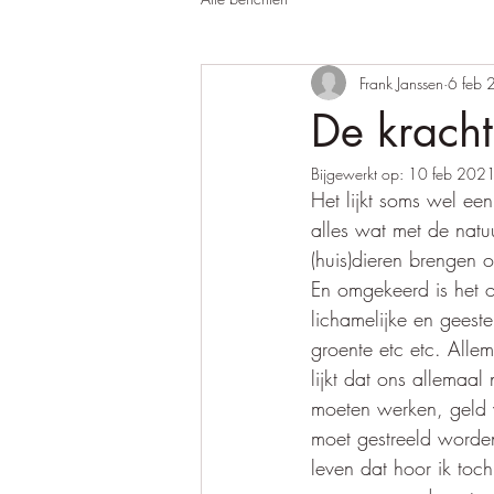
Frank Janssen
6 feb
De kracht
Bijgewerkt op:
10 feb 202
Het lijkt soms wel ee
alles wat met de natu
(huis)dieren brengen 
En omgekeerd is het o
lichamelijke en geest
groente etc etc. Alle
lijkt dat ons allemaa
moeten werken, geld 
moet gestreeld worde
leven dat hoor ik toc