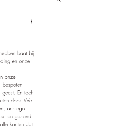
hebben baat bij 
oeding en onze 
an onze 
, bespoten 
 geest. En toch 
oeten door. We 
en, ons ego 
uur en gezond 
lle kanten dat 