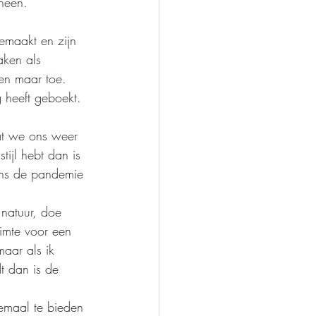
heen. 
emaakt en zijn 
aken als 
en maar toe. 
 heeft geboekt. 
at we ons weer 
ijl hebt dan is 
dens de pandemie 
 natuur, doe 
imte voor een 
aar als ik 
t dan is de 
emaal te bieden 