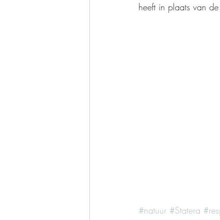
heeft in plaats van d
#natuur
#Statera
#res